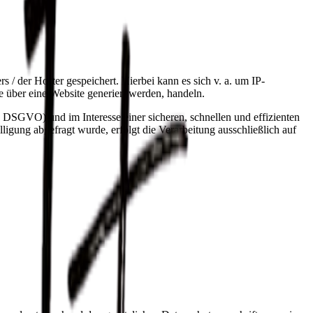
 / der Hoster gespeichert. Hierbei kann es sich v. a. um IP-
 über eine Website generiert werden, handeln.
 DSGVO) und im Interesse einer sicheren, schnellen und effizienten
ligung abgefragt wurde, erfolgt die Verarbeitung ausschließlich auf