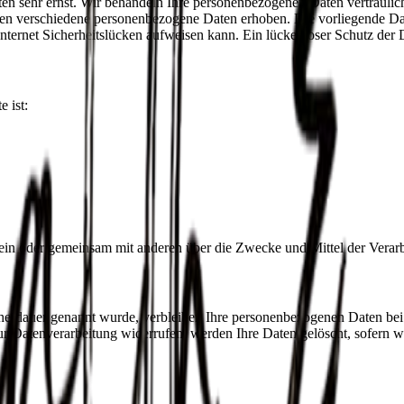
ten sehr ernst. Wir behandeln Ihre personenbezogenen Daten vertrauli
den verschiedene personenbezogene Daten erhoben. Die vorliegende Dat
nternet Sicherheitslücken aufweisen kann. Ein lückenloser Schutz der D
e ist:
ie allein oder gemeinsam mit anderen über die Zwecke und Mittel der Ver
cherdauer genannt wurde, verbleiben Ihre personenbezogenen Daten bei 
r Datenverarbeitung widerrufen, werden Ihre Daten gelöscht, sofern wi