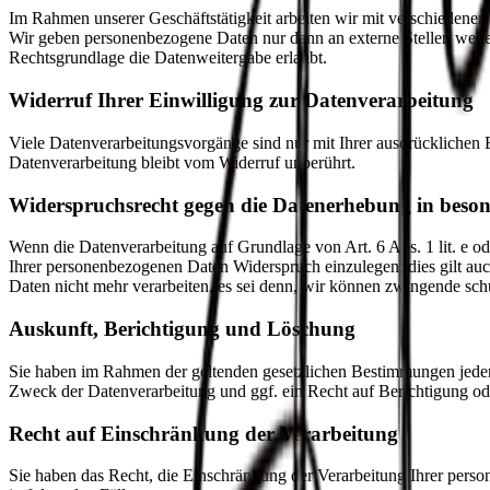
Im Rahmen unserer Geschäftstätigkeit arbeiten wir mit verschiedenen
Wir geben personenbezogene Daten nur dann an externe Stellen weiter,
Rechtsgrundlage die Datenweitergabe erlaubt.
Widerruf Ihrer Einwilligung zur Datenverarbeitung
Viele Datenverarbeitungsvorgänge sind nur mit Ihrer ausdrücklichen E
Datenverarbeitung bleibt vom Widerruf unberührt.
Widerspruchsrecht gegen die Datenerhebung in beso
Wenn die Datenverarbeitung auf Grundlage von Art. 6 Abs. 1 lit. e od
Ihrer personenbezogenen Daten Widerspruch einzulegen; dies gilt auc
Daten nicht mehr verarbeiten, es sei denn, wir können zwingende sch
Auskunft, Berichtigung und Löschung
Sie haben im Rahmen der geltenden gesetzlichen Bestimmungen jeder
Zweck der Datenverarbeitung und ggf. ein Recht auf Berichtigung o
Recht auf Einschränkung der Verarbeitung
Sie haben das Recht, die Einschränkung der Verarbeitung Ihrer pers