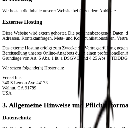
Wir hosten die Inhalte unserer Website bei folgendem Anbieter:
Externes Hosting
Diese Website wird extern gehostet. Die personenbezogenen Daten, die
Adressen, Kontaktanfragen, Meta- und Kommunikationsdaten, Vertrags
Das externe Hosting erfolgt zum Zwecke der Vertragserfüllung gegenü
Bereitstellung unseres Online-Angebots durch einen professionellen A
Grundlage von Art. 6 Abs. 1 lit. a DSGVO und § 25 Abs. 1 TDDDG. Di
Wir setzen folgende(n) Hoster ein:
Vercel Inc.
340 S Lemon Ave #4133
Walnut, CA 91789
USA
3. Allgemeine Hinweise und Pflichtinform
Datenschutz