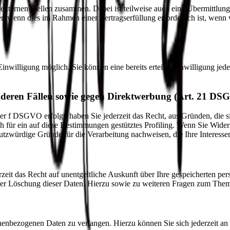
 externen Stellen zusammen. Dabei ist teilweise auch eine Übermittlung
 wenn dies im Rahmen einer Vertragserfüllung erforderlich ist, wenn wi
inwilligung möglich. Sie können eine bereits erteilte Einwilligung jed
nderen Fällen sowie gegen Direktwerbung (Art. 21 DS
er f DSGVO erfolgt, haben Sie jederzeit das Recht, aus Gründen, die s
h für ein auf diese Bestimmungen gestütztes Profiling. Wenn Sie Wide
utzwürdige Gründe für die Verarbeitung nachweisen, die Ihre Interesse
zeit das Recht auf unentgeltliche Auskunft über Ihre gespeicherten 
der Löschung dieser Daten. Hierzu sowie zu weiteren Fragen zum Them
onenbezogenen Daten zu verlangen. Hierzu können Sie sich jederzeit a