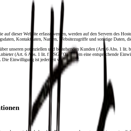
 auf dieser Website erfasst werden, werden auf den Servern des Hosters
daten, Kontaktdaten, Namen, Websitezugriffe und sonstige Daten, die
ber unseren potenziellen und bestehenden Kunden (Art. 6 Abs. 1 lit. b
nbieter (Art. 6 Abs. 1 lit. f DSGVO). Sofern eine entsprechende Einwil
e Einwilligung ist jederzeit widerrufbar.
ationen