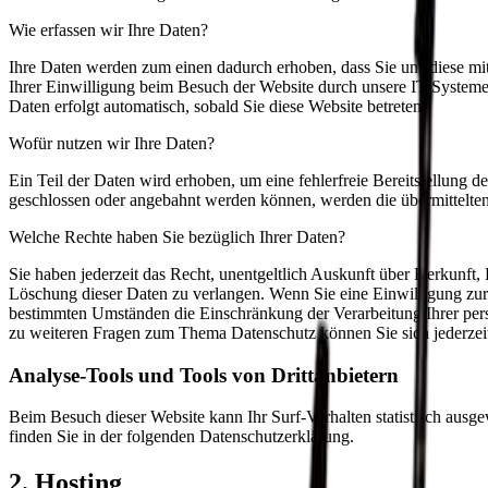
Wie erfassen wir Ihre Daten?
Ihre Daten werden zum einen dadurch erhoben, dass Sie uns diese mit
Ihrer Einwilligung beim Besuch der Website durch unsere IT-Systeme e
Daten erfolgt automatisch, sobald Sie diese Website betreten.
Wofür nutzen wir Ihre Daten?
Ein Teil der Daten wird erhoben, um eine fehlerfreie Bereitstellung
geschlossen oder angebahnt werden können, werden die übermittelten 
Welche Rechte haben Sie bezüglich Ihrer Daten?
Sie haben jederzeit das Recht, unentgeltlich Auskunft über Herkunf
Löschung dieser Daten zu verlangen. Wenn Sie eine Einwilligung zur 
bestimmten Umständen die Einschränkung der Verarbeitung Ihrer per
zu weiteren Fragen zum Thema Datenschutz können Sie sich jederzei
Analyse-Tools und Tools von Drittanbietern
Beim Besuch dieser Website kann Ihr Surf-Verhalten statistisch aus
finden Sie in der folgenden Datenschutzerklärung.
2. Hosting