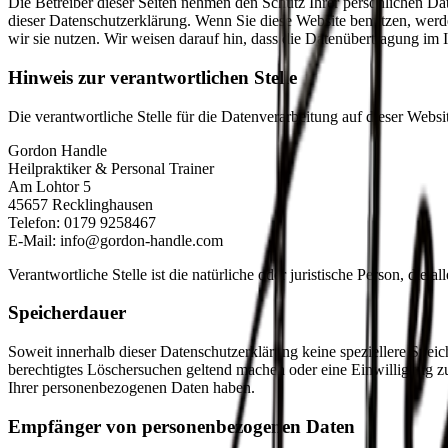
Die Betreiber dieser Seiten nehmen den Schutz Ihrer persönlichen Da
dieser Datenschutzerklärung. Wenn Sie diese Website benutzen, wer
wir sie nutzen. Wir weisen darauf hin, dass die Datenübertragung im I
Hinweis zur verantwortlichen Stelle
Die verantwortliche Stelle für die Datenverarbeitung auf dieser Websit
Gordon Handle
Heilpraktiker & Personal Trainer
Am Lohtor 5
45657 Recklinghausen
Telefon: 0179 9258467
E-Mail: info@gordon-handle.com
Verantwortliche Stelle ist die natürliche oder juristische Person, d
Speicherdauer
Soweit innerhalb dieser Datenschutzerklärung keine speziellere Spei
berechtigtes Löschersuchen geltend machen oder eine Einwilligung zu
Ihrer personenbezogenen Daten haben.
Empfänger von personenbezogenen Daten