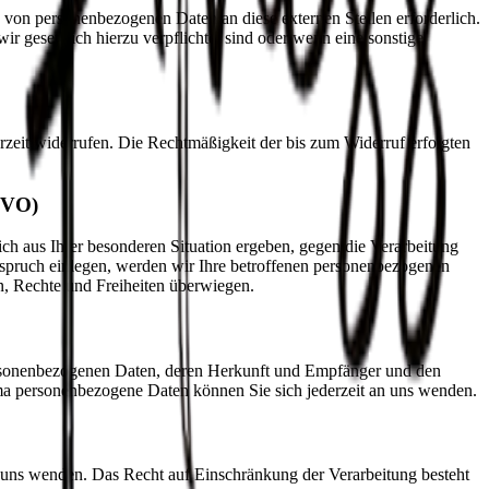
 von personenbezogenen Daten an diese externen Stellen erforderlich.
r gesetzlich hierzu verpflichtet sind oder wenn eine sonstige
erzeit widerrufen. Die Rechtmäßigkeit der bis zum Widerruf erfolgten
GVO)
ich aus Ihrer besonderen Situation ergeben, gegen die Verarbeitung
rspruch einlegen, werden wir Ihre betroffenen personenbezogenen
n, Rechte und Freiheiten überwiegen.
personenbezogenen Daten, deren Herkunft und Empfänger und den
a personenbezogene Daten können Sie sich jederzeit an uns wenden.
n uns wenden. Das Recht auf Einschränkung der Verarbeitung besteht